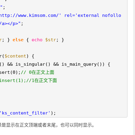
"
;
ttp://www.kimsom.com/' rel='external nofollo
/a></p>"
;
r
; }
else
{
echo
$str
; }
r(
$content
) {
() && is_singular() && is_main_query()) {
sert(0);
// 0在正文上面
t_insert(1);//1在正文下面
'ks_content_filter'
);
择是显示在正文顶端或者末尾，也可以同时显示。