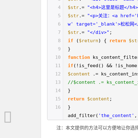
4
$str
.=
"<h4>这里是标题</h4>
5
$str
.=
"<p>关注：<a href='h
6
w' target='_blank'>松松网<
7
$str
.=
"</div>"
;
8
if
(
$return
) {
return
$st
9
}
10
function
ks_content_filte
11
if
(!is_feed() && !is_home
12
$content
.= ks_content_in
13
//$content .= ks_conten
14
}
15
return
$content
;
16
}
add_filter(
'the_content'
,
注：本文提供的方法可以方便地让你选