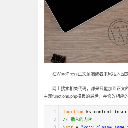
在WordPress正文顶端或者末尾插入固
网上搜索相关代码，都是只能加到正文
主题functions.php模板的最后，并修改相
1
function
ks_content_inse
2
// 插入的内容
3
$str
.=
"<div class='same'