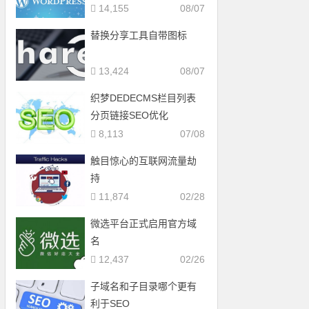
14,155
08/07
替换分享工具自带图标
13,424
08/07
织梦DEDECMS栏目列表
分页链接SEO优化
8,113
07/08
触目惊心的互联网流量劫
持
11,874
02/28
微选平台正式启用官方域
名
12,437
02/26
子域名和子目录哪个更有
利于SEO