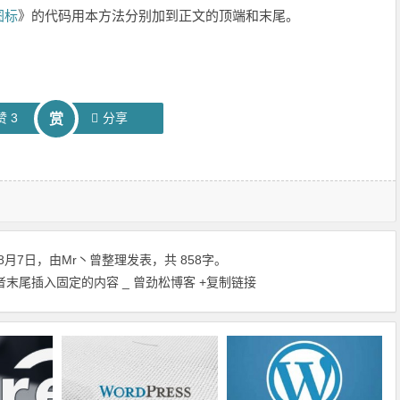
图标
》的代码用本方法分别加到正文的顶端和末尾。
赞
3
分享
赏
8月7日，由
Mr丶曾
整理发表，共 858字。
端或者末尾插入固定的内容 _ 曾劲松博客
+复制链接