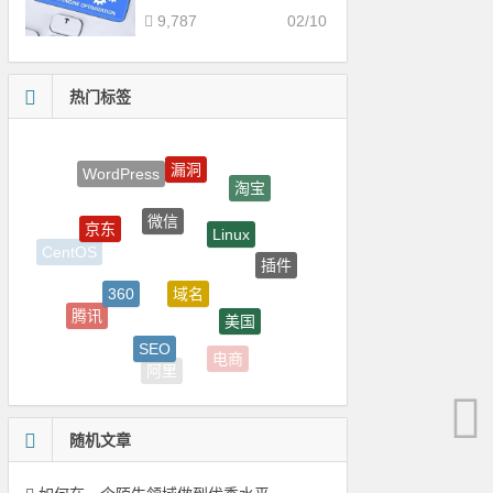
9,787
02/10
热门标签
漏洞
WordPress
淘宝
微信
Linux
京东
CentOS
插件
域名
360
美国
腾讯
谷歌
SEO
电商
阿里
随机文章