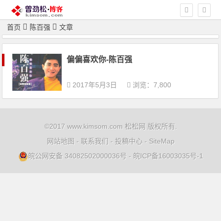
首页
陈百强
文章
偏偏喜欢你-陈百强
2017年5月3日
浏览：7,800
©2017 www.kimsom.com 松松网 版权所有.
网站地图
-
联系我们
-
投稿中心
-
SiteMap
皖公网安备 34082502000036号
-
皖ICP备16003035号-1