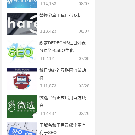
14,153
08/07
替换分享工具自带图标
13,423
08/07
织梦DEDECMS栏目列表
分页链接SEO优化
8,112
07/08
触目惊心的互联网流量劫
持
11,873
02/28
微选平台正式启用官方域
名
12,437
02/26
子域名和子目录哪个更有
利于SEO