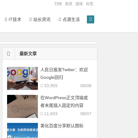
归档
高亮
链接
标签
IT技术
站长资讯
点滴生活
最新文章
人民日报发Twitter：欢迎
Google回归
33,955
08/08
在WordPress正文顶端或
者末尾插入固定的内容
11,603
08/07
美化百度分享默认图标