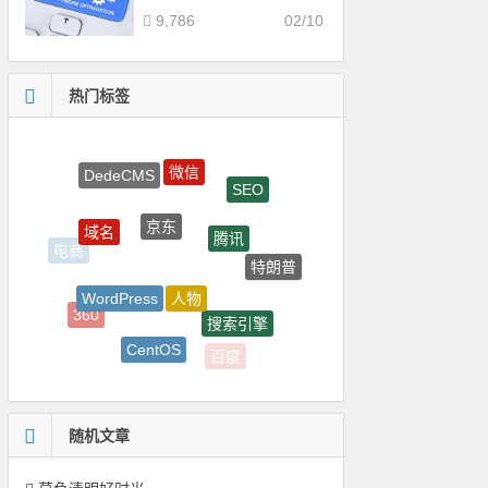
9,786
02/10
热门标签
微信
DedeCMS
SEO
京东
域名
腾讯
电商
特朗普
人物
WordPress
360
搜索引擎
CentOS
百度
QQ
随机文章