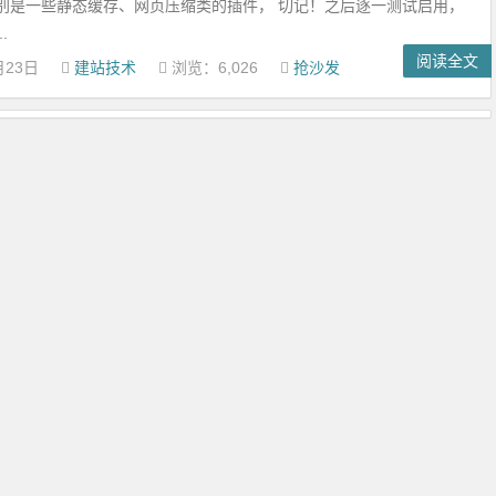
别是一些静态缓存、网页压缩类的插件， 切记！之后逐一测试启用，
.
阅读全文
月23日
建站技术
浏览：6,026
抢沙发