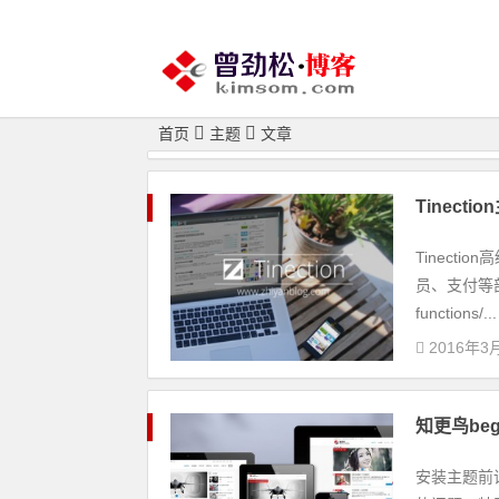
首页
主题
文章
Tinecti
Tinect
员、支付等
functions/...
2016年3
知更鸟beg
安装主题前请