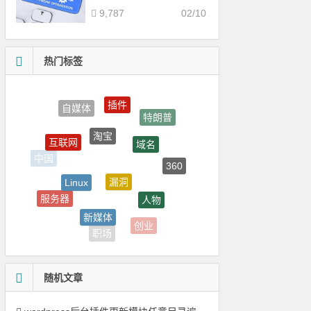
9,787
02/10
热门标签
插件
特朗普
淘宝
域名
互联网
360
中国
漏洞
Linux
人物
服务器
阿里
新媒体
创业
百度
职场
随机文章