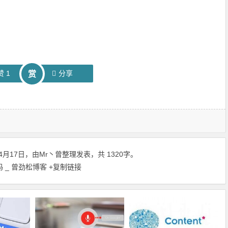
赞
1
分享
赏
4月17日，由
Mr丶曾
整理发表，共 1320字。
吗 _ 曾劲松博客
+复制链接