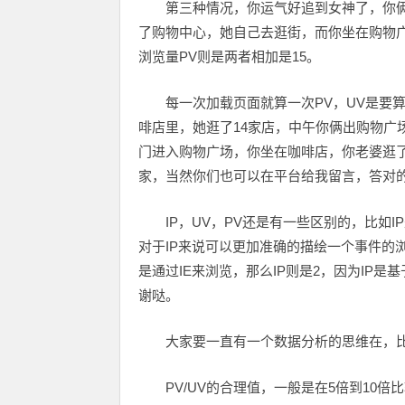
第三种情况，你运气好追到女神了，你
了购物中心，她自己去逛街，而你坐在购物广
浏览量PV则是两者相加是15。
每一次加载页面就算一次PV，UV是要算
啡店里，她逛了14家店，中午你俩出购物广
门进入购物广场，你坐在咖啡店，你老婆逛了
家，当然你们也可以在平台给我留言，答对
IP，UV，PV还是有一些区别的，比如
对于IP来说可以更加准确的描绘一个事件的
是通过IE来浏览，那么IP则是2，因为IP
谢哒。
大家要一直有一个数据分析的思维在，
PV/UV的合理值，一般是在5倍到1