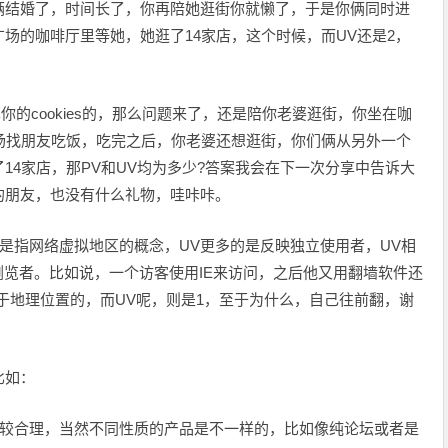
俩结婚了，时间长了，你再陪她逛街你就懒了，于是你俩同时进
场的咖啡厅里等她，她逛了14家店，这个时候，而UV还是2，
你的cookies的，那么问题来了，还是陪你老婆逛街，你坐在咖
场找朋友吃饭，吃完之后，你老婆还想逛街，你们俩从另外一个
14家店，那PV和UV均为多少?答案我会在下一次分享中告诉大
的朋友，也没有什么礼物，哇咔咔。
IP是指网络虚拟地区的概念，UV更多的是反映独立使用者，UV相
浏览者。比如说，一个访客使用IE来访问，之后他又用翻墙软件还
是基于地理位置的，而UV呢，则是1，至于为什么，自己往前翻，谢
比如：
0倍比较合理，当然不同性质的产品是不一样的，比如像纯论坛或者是