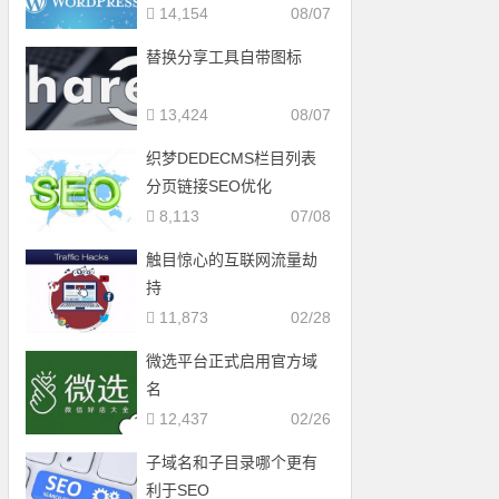
14,154
08/07
替换分享工具自带图标
13,424
08/07
织梦DEDECMS栏目列表
分页链接SEO优化
8,113
07/08
触目惊心的互联网流量劫
持
11,873
02/28
微选平台正式启用官方域
名
12,437
02/26
子域名和子目录哪个更有
利于SEO