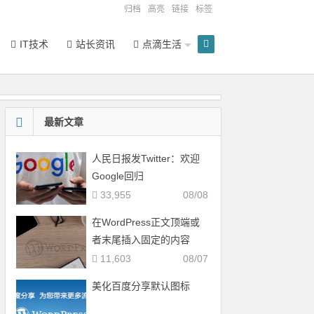
归档
高亮
链接
标签
IT技术
站长资讯
点滴生活
最新文章
人民日报发Twitter：欢迎
Google回归
33,955
08/08
在WordPress正文顶端或
者末尾插入固定的内容
11,603
08/07
美化百度分享默认图标