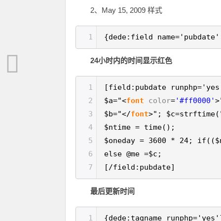
2、May 15, 2009 样式
1
{dede:field name='pubdate'
24小时内的时间显示红色
1
[field:pubdate runphp='yes
2
$a="<
font
color
=
'#ff0000'
>
3
$b="</
font
>"; $c=strftime
4
$ntime = time();
5
$oneday = 3600 * 24; if(($
6
else @me =$c;
7
[/field:pubdate]
最后更新时间
1
{dede:tagname runphp='yes'