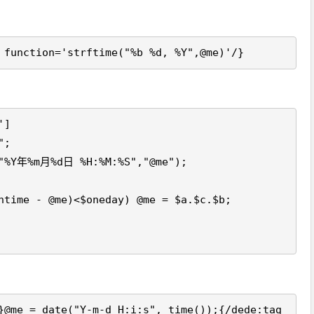
 function='strftime("%b %d, %Y",@me)'/}
']
";
("%Y年%m月%d日 %H:%M:%S","@me");
ntime - @me)<$oneday) @me = $a.$c.$b;
}@me = date("Y-m-d H:i:s", time());{/dede:tag