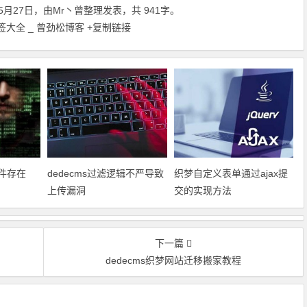
5月27日，由
Mr丶曾
整理发表，共 941字。
签大全 _ 曾劲松博客
+复制链接
插件存在
dedecms过滤逻辑不严导致
织梦自定义表单通过ajax提
上传漏洞
交的实现方法
下一篇
dedecms织梦网站迁移搬家教程