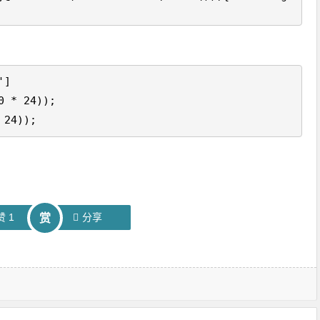
']
0 * 24));
 24));
赞
1
分享
赏