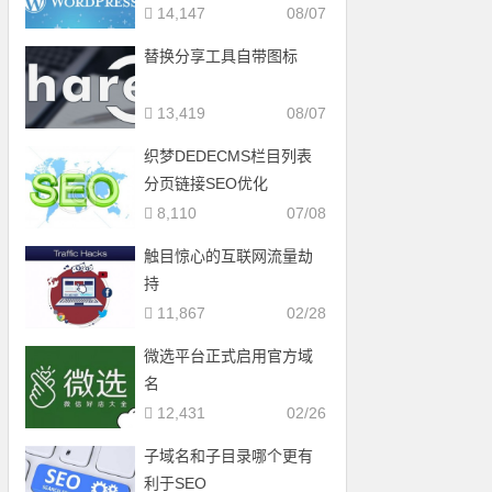
14,147
08/07
替换分享工具自带图标
13,419
08/07
织梦DEDECMS栏目列表
分页链接SEO优化
8,110
07/08
触目惊心的互联网流量劫
持
11,867
02/28
微选平台正式启用官方域
名
12,431
02/26
子域名和子目录哪个更有
利于SEO