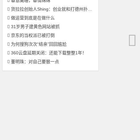
春意阑珊，春情绵绵
货拉拉创始人Shing：创业就和打德州扑克一样，得沉住气
做运营到底是在做什么
31岁男子建黄色网站被抓
京东的当权派已被打倒
为何搜狗次次“结亲”回回尴尬
360云盘延期关闭：还能下载整整1年！
董明珠：对自己要狠一点