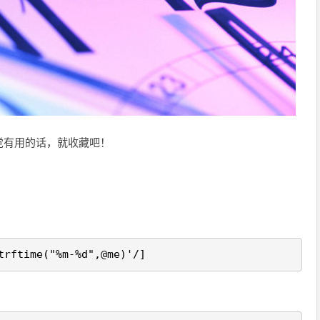
觉有用的话，就收藏吧！
trftime("%m-%d",@me)'/]