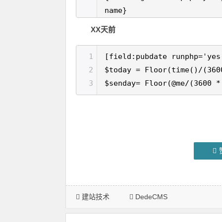
name}
XX天前
1
[field:pubdate runphp='yes
2
$today = Floor(time()/(360
3
$senday= Floor(@me/(3600 *
建站技术
DedeCMS