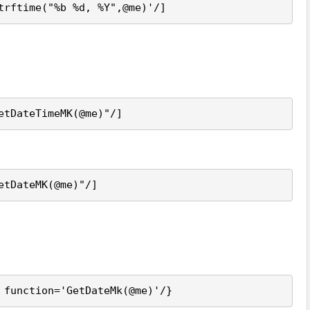
trftime("%b %d, %Y",@me)'/]
etDateTimeMK(@me)"/]
etDateMK(@me)"/]
 function='GetDateMk(@me)'/}