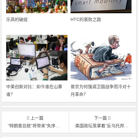
乐高的破绽
HTC的衰败之路
中美创新对比：如今谁在山寨
普京为何强调卫国战争而冷对十
谁？
月革命？
上一篇
下一篇
“特朗普总统”将带来”失序世界”
美国政坛笼罩着“反乌托邦”情绪