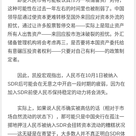
即便人民币有可能被认真作为一项储备资产对待，
这种可能性在过去一年左右的时间里也被削弱了。中国
领导层通过使资本更难转移至国外来回应对资本外流的
担忧，通过让许多股票暂停交易——实际上是阻止资产
所有人出售资产——来回应股市泡沫破裂的担忧。外汇
储备管理机构将会考虑再三，是否要将本国资产委托给
有意碾压投资者权利——只要对自己有利——的政策制
定者。
因此，凯投宏观指出，人民币在10月1日被纳入
SDR后可能会在无意之中开启一段时期的疲弱，因为在
加入SDR前使人民币保持稳定的动力将会消失。
实际上，如果说人民币确实被高估的话（相对于市
场自然流动的状态下），那可能只是中国央行在孤注一
掷地押注人民币被纳入SDR会扭转资本流动的糟糕状况
——这无疑是在寄望于，大多数人并不真正明白SDR体