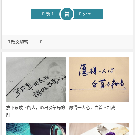
赞
1
分享
赏
散文随笔
放下该放下的人，退出没结局的
愿得一人心，白首不相离
剧