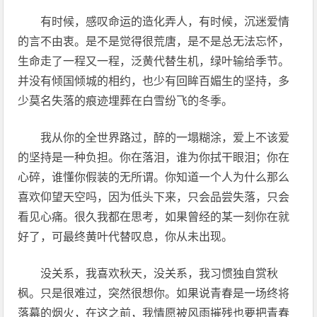
有时候，感叹命运的造化弄人，有时候，沉迷爱情
的言不由衷。是不是觉得很荒唐，是不是总无法忘怀，
生命走了一程又一程，泛黄代替生机，绿叶输给季节。
并没有倾国倾城的相约，也少有回眸百媚生的坚持，多
少莫名失落的痕迹埋葬在白雪纷飞的冬季。
我从你的全世界路过，醉的一塌糊涂，爱上不该爱
的坚持是一种负担。你在落泪，谁为你拭干眼泪；你在
心碎，谁懂你假装的无所谓。你知道一个人为什么那么
喜欢仰望天空吗，因为低头下来，只会品尝失落，只会
看见心痛。很久我都在思考，如果曾经的某一刻你在就
好了，可最终黄叶代替叹息，你从未出现。
没关系，我喜欢秋天，没关系，我习惯独自赏秋
枫。只是很难过，突然很想你。如果说青春是一场终将
落幕的烟火，在这之前，我情愿被风雨摧残也要把青春