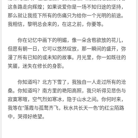
这条路走向辉煌；如果说爱你是一场不知归途的坚持，
那么就让我揽下所有的伤痛只为给你一个光明的前途。
我相信，黎明总会来的，在这之前，你要等。
你在记忆中画下的明媚，像一朵含苞欲放的花儿，
但愿有朝一日，它可以悠然绽放，那一瞬间的盛开，弥
漫了所有已知的或未知的故事。月光里，你一如既往的
笑靥，迷失在修长的身影。
你知道吗？北方下雪了，我独自一人走过所有的沧
桑。你知道吗？南方里的艳阳高照，我只听得见悲伤与
寂寞寒暄，空气烈如寒冰，隐于山水之间。你何时来，
我等在“落霞与孤鹜齐飞，秋水共长天一色”的红尘陌路
中，哭得好绝望。