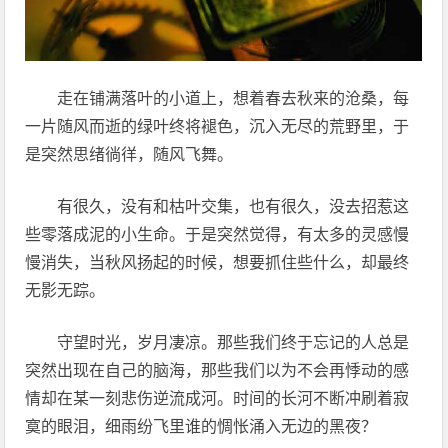
走在铺满落叶的小道上，想着春去秋来的沧桑，每
一片随风而逝的绿叶终将褪色，沉入无尽的荒野里，于
是突然思绪徜徉，随风飞舞。
有很久，没有和枯叶交集，也有很久，没去招惹这
些零落成泥的小生命。于是突然觉得，有太多的灵感慢
慢消失，当秋风扬起的时候，想要抓住些什么，却最终
无影无踪。
守望时光，岁月凄凉。那些我们终于忘记的人总是
突然出现在自己的脑海，那些我们以为不会再悸动的感
情却在某一刻悲伤逆流成河。时间的长河不断冲刷着寂
寞的眼泪，细雨纷飞里谁的惆怅涌入无边的黑夜？