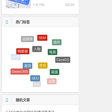
9,791
02/10
热门标签
SEM
插件
人物
电商
特朗普
CentOS
职场
京东
漏洞
美国
DedeCMS
腾讯
SEO
谷歌
域名
QQ
随机文章