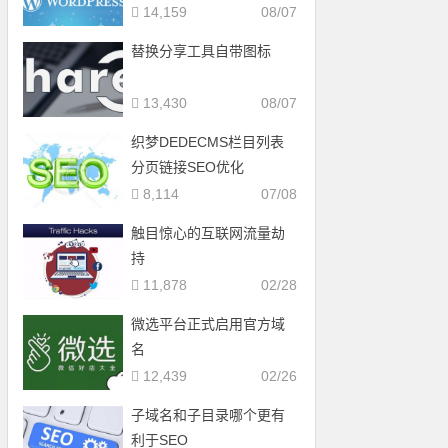
14,159
08/07
替换分享工具自带图标
13,430
08/07
织梦DEDECMS栏目列表
分页链接SEO优化
8,114
07/08
触目惊心的互联网流量劫
持
11,878
02/28
微选平台正式启用官方域
名
12,439
02/26
子域名和子目录哪个更有
利于SEO