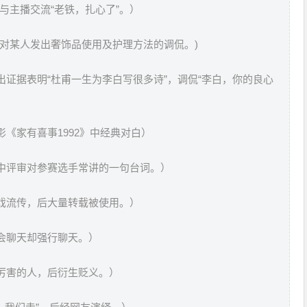
与主播交流“老铁，扎心了”。）
友对某人发出奢饰品使用及护理方法的调侃。)
出证据表明“杜甫一生为李白写很多诗”，调侃“李白，你的良心
影《家有喜事1992》中经典对白）
中评审对参赛选手常讲的一句台词。）
戏流传，后大量转载被使用。）
会聊天却强行聊天。）
厉害的人，后衍生贬义。）