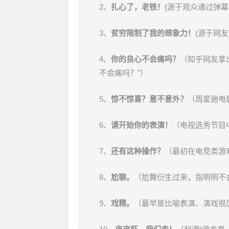
2、
扎心了，老铁！
(源于观众通过弹幕
3、
贫穷限制了我的想象力！
(源于网
4、
你的良心不会痛吗？
（知乎网友拿
不会痛吗？”）
5、
惊不惊喜？意不意外？
（周星驰电
6、
请开始你的表演！
（电视选秀节目
7、
还有这种操作？
（最初在电竞类游
8、
尬聊。
（尬舞衍生过来，指明明不
9、
戏精。
（最早是比喻表演、演戏很