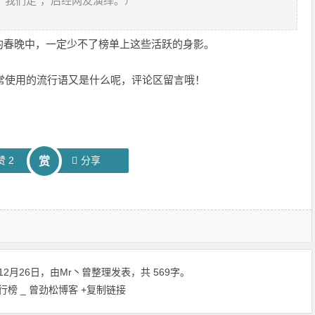
，我们走”，后经网友演绎。）
的春晚中，一定少不了榜单上这些活跃的身影。
经常使用的流行语又是什么呢，评论区留言哦！
赞
2
分享
赏
12月26日，由
Mr丶曾
整理发表，共 569字。
行榜 _ 曾劲松博客
+复制链接