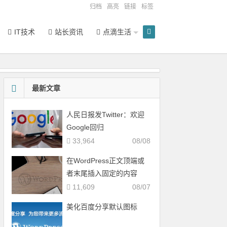
归档
高亮
链接
标签
IT技术
站长资讯
点滴生活
最新文章
人民日报发Twitter：欢迎
Google回归
33,964
08/08
在WordPress正文顶端或
者末尾插入固定的内容
11,609
08/07
美化百度分享默认图标