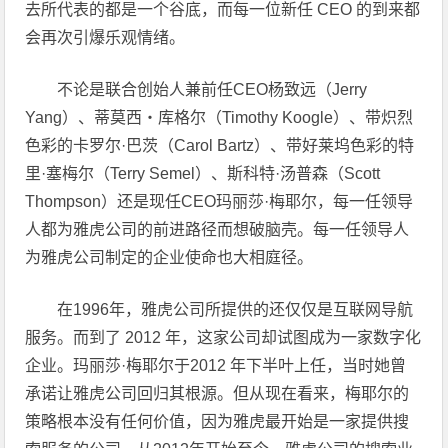
去所代表的都是一个谷底，而每一位新任 CEO 的到来都
会再次引爆乐观情绪。
不论是联合创始人兼前任CEO杨致远（Jerry
Yang）、蒂莫西・库格尔（Timothy Koogle）、带炽烈
色彩的卡罗尔·巴茨（Carol Bartz）、带好莱坞色彩的特
里·塞梅尔（Terry Semel）、斯科特·汤普森（Scott
Thompson）还是现任CEO玛丽莎·梅耶尔，每一任领导
人都为雅虎公司的前进路径而想破脑壳。每一任领导人
为雅虎公司制定的企业使命也大相庭径。
在1996年，雅虎公司所提供的还仅仅是互联网导航
服务。而到了 2012 年，这家公司却试图成为一家数字化
企业。玛丽莎·梅耶尔于2012 年下半叶上任，当时她曾
承诺让雅虎公司回归其根源。但从现在看来，梅耶尔的
策略根本没有任何价值，因为雅虎最开始是一家提供搜