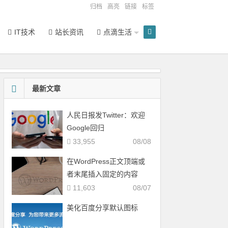
归档
高亮
链接
标签
IT技术
站长资讯
点滴生活
最新文章
人民日报发Twitter：欢迎
Google回归
33,955
08/08
在WordPress正文顶端或
者末尾插入固定的内容
11,603
08/07
美化百度分享默认图标