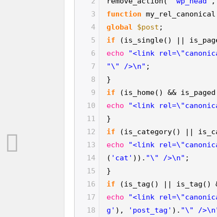
2
remove_action(
'wp_head'
3
function
my_rel_canonical
4
global
$post
;
5
if
(is_single() || is_pag
6
echo
"<link rel=\"canonic
7
"\" />\n"
;
8
}
9
if
(is_home() && is_paged
10
echo
"<link rel=\"canonic
11
}
12
if
(is_category() || is_c
13
echo
"<link rel=\"canonic
14
(
'cat'
)).
"\" />\n"
;
15
}
16
if
(is_tag() || is_tag() 
17
echo
"<link rel=\"canonic
18
g'
),
'post_tag'
).
"\" />\n