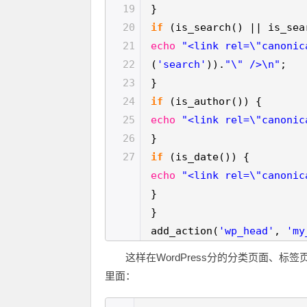
19
}
20
if
(is_search() || is_sea
21
echo
"<link rel=\"canonic
22
(
'search'
)).
"\" />\n"
;
23
}
24
if
(is_author()) {
25
echo
"<link rel=\"canonic
26
}
27
if
(is_date()) {
echo
"<link rel=\"canonic
}
}
add_action(
'wp_head'
,
'my
这样在WordPress分的分类页面、
里面：