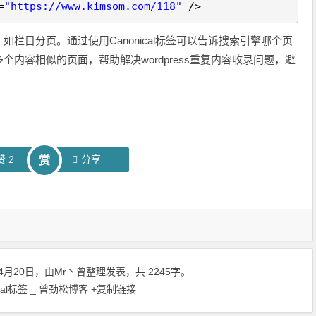
=
"https://www.kimsom.com/118"
/>
栏目分页。通过使用Canonical标签可以告诉搜索引擎哪个页
内容相似的页面，帮助解决wordpress重复内容收录问题，避
赞
2
分享
赏
4月20日，由
Mr丶曾
整理发表，共 2245字。
ical标签 _ 曾劲松博客
+复制链接