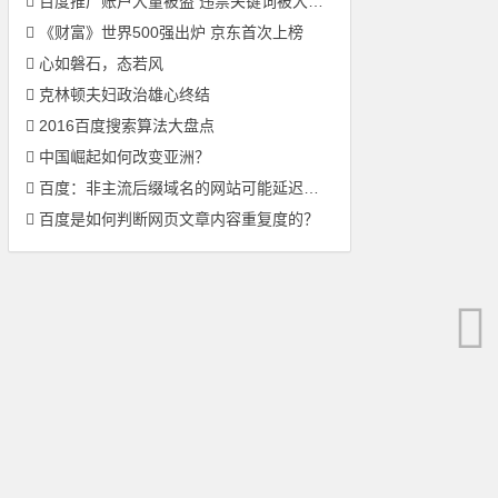
百度推广账户大量被盗 违禁关键词被大量提交
《财富》世界500强出炉 京东首次上榜
心如磐石，态若风
克林顿夫妇政治雄心终结
2016百度搜索算法大盘点
中国崛起如何改变亚洲？
百度：非主流后缀域名的网站可能延迟收录
百度是如何判断网页文章内容重复度的？