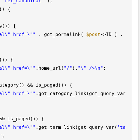
,
'rel_canonical'
);
() {
e()) {
al\" href=\""
. get_permalink(
$post
->ID ) .
()) {
al\" href=\""
.home_url(
"/"
).
"\" />\n"
;
ategory() && is_paged()) {
al\" href=\""
.get_category_link(get_query_var
&& is_paged()) {
al\" href=\""
.get_term_link(get_query_var(
'ta
"
;