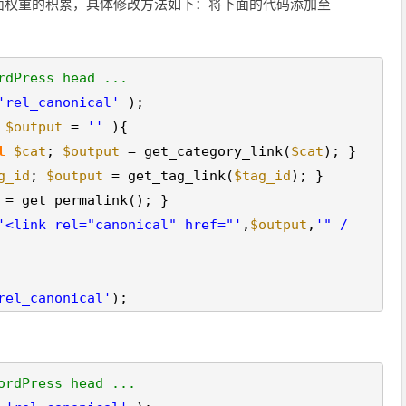
面权重的积累，具体修改方法如下：将下面的代码添加至
rdPress head ...
'rel_canonical'
);
(
$output
=
''
){
l
$cat
;
$output
= get_category_link(
$cat
); }
g_id
;
$output
= get_tag_link(
$tag_id
); }
= get_permalink(); }
'<link rel="canonical" href="'
,
$output
,
'" /
rel_canonical'
);
ordPress head ...