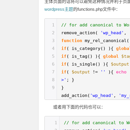
主体页面的话将可以避免这种情况并利于页
wordpress主题
的functions.php文件中：
1
// for add canonical to Wo
2
remove_action(
'wp_head'
,
3
function
my_rel_canonical
4
if
( is_category() ){
globa
5
if
( is_tag() ){
global
$ta
6
if
( is_single() ){
$output
7
if
(
$output
!=
''
){
echo
8
>'
; }
9
}
add_action(
'wp_head'
,
'my_
或者用下面的代码也可以：
1
// for add canonical to W