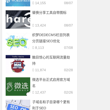
14,155
08/07
替换分享工具自带图标
13,424
08/07
织梦DEDECMS栏目列表
分页链接SEO优化
8,113
07/08
触目惊心的互联网流量劫
持
11,874
02/28
微选平台正式启用官方域
名
12,437
02/26
子域名和子目录哪个更有
利于SEO