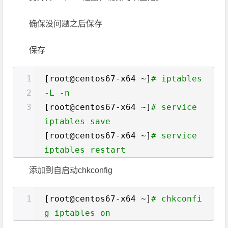
确保没问题之后保存
保存
1
[root@centos67-x64 ~]
# iptables
2
-L -n
3
[root@centos67-x64 ~]
# service
iptables save
[root@centos67-x64 ~]
# service
iptables restart
添加到自启动chkconfig
1
[root@centos67-x64 ~]
# chkconfi
g iptables on