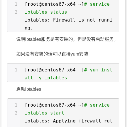
1
[root@centos67-x64 ~]
# service
2
iptables status
iptables: Firewall is not runni
ng.
说明iptables服务是有安装的，但是没有启动服务。
如果没有安装的话可以直接yum安装
1
[root@centos67-x64 ~]
# yum inst
all -y iptables
启动iptables
1
[root@centos67-x64 ~]
# service
2
iptables start
iptables: Applying firewall rul