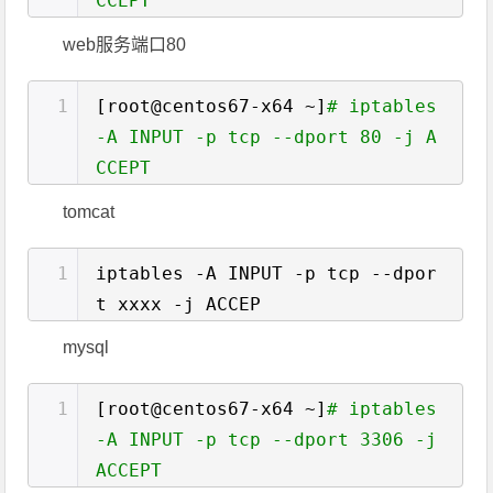
CCEPT
web服务端口80
1
[root@centos67-x64 ~]
# iptables
-A INPUT -p tcp --dport 80 -j A
CCEPT
tomcat
1
iptables -A INPUT -p tcp --dpor
t xxxx -j ACCEP
mysql
1
[root@centos67-x64 ~]
# iptables
-A INPUT -p tcp --dport 3306 -j
ACCEPT