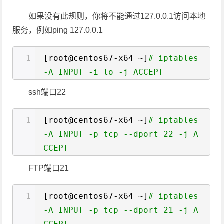
如果没有此规则，你将不能通过127.0.0.1访问本地
服务，例如ping 127.0.0.1
1
[root@centos67-x64 ~]
# iptables
-A INPUT -i lo -j ACCEPT
ssh端口22
1
[root@centos67-x64 ~]
# iptables
-A INPUT -p tcp --dport 22 -j A
CCEPT
FTP端口21
1
[root@centos67-x64 ~]
# iptables
-A INPUT -p tcp --dport 21 -j A