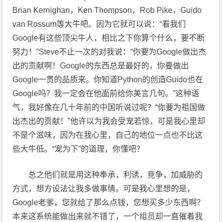
Brian Kernighan，Ken Thompson，Rob Pike，Guido
van Rossum等大牛吧。因为它就可以说：“看我们
Google有这些顶尖牛人，相比之下你算个什么，要不断
努力！”Steve不止一次的对我说：“你要为Google做出杰
出的贡献啊！Google的东西总是最好的，你要做出
Google一贯的品质来。你知道Python的创造Guido也在
Google吗？我一定会在他面前给你美言几句。”这种语
气，我好像在几十年前的中国听说过呢？“你要为祖国做
出杰出的贡献！”他许以为我会受宠若惊，可是我心里却
不是个滋味，因为在我心里，自己的地位一点也不比这
些大牛低。“宠为下”的道理，你懂吧？
总之他们就是用这种奉承，利诱，竞争，加威胁的
方式，想方设法让我多做事情。可是我心里想的是，
Google老爹，您就给了那么点钱，您想买多少东西啊？
本来这系统能做出来就不错了，一个组员却一直催着我