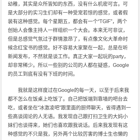
幼稚，其实是众所皆知的东西，没有什么机密可言。可
是大部分的实习生们却有一种受宠若惊的感觉，或者假
装有这种感觉。每个星期五，都会有一个“TGIF”，两个
创始人会像主持人一样组织一个大会。本来无可非议，
但是总感觉气氛过于群情激昂了，有点像文化大革命时
候念红宝书的感觉。好不容易大家聚在一起，总是在听
新闻发布，不然就是谈工作。真正大家一起玩的party，
却非常稀少。所以一些别的公司的人都在疑惑，Google
的员工到底有没有下班的时间。
我就是这样度过在Google的每一天，以至于后来我
都不怎么在饭桌上吃饭了。自己把饭端到靠墙的吧台去
吃，或者坐在“冰激凌吧”跟里面的厨师聊天，省得遇到一
些高谈阔论的人无语。我发现自己跟打扫卫生的大妈小
妹们也谈得来，她们也喜欢跟我说话。后来我发现有这
种感觉的不只是我，另外两个比较厉害的博士生也懒的