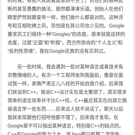
的时候，有些人就简直是黑白不分了。对他们的各种武
断的甚至愚蠢的做法，居然都津津乐道。创始人在他们
眼里俨然就跟皇帝一样，他们做什么都是对的。这种浮
夸和互相吹捧之风，恐怕是在其公司也少见的。Google
要求员工们保持一种“Googley”的态度，原来就是这样的
态度，过度“正面”和“积极”，西方所崇尚的“个人主义”和
“批判性思维”，我在Google还真的没有见到过。
另一些时候，我会遇到一些对某种语言或者技术有
宗教情绪的人。有次一个工程师坐到我面前，像是在面
试我一样，表情严肃正儿八经的开始自我介绍，后来我
们就谈到C++，我说C++设计实在是太繁琐了，其实很多
简单的语言效率并不比C++低，C++最近其实在向其它高
级语言学一些东西……后来这人就不说话了。那天以后
我就发现跟他打招呼他都不理了。后来我才发现，在
Google是不可以指出某种语言，特别是C++的缺点的。
C++在Google的势力之大，连Java都只能算二流货色。