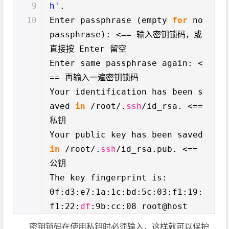
9
h'
.
10
Enter passphrase (empty
for
no
passphrase): <== 输入密钥锁码，或
直接按 Enter 留空
Enter same passphrase again: <
== 再输入一遍密钥锁码
Your identification has been s
aved
in
/root/
.
ssh
/id_rsa
. <==
私钥
Your public key has been saved
in
/root/
.
ssh
/id_rsa
.pub. <==
公钥
The key fingerprint is:
0f:d3:e7:1a:1c:bd:5c:03:f1:19:
f1:22:
df
:9b:cc:08 root@host
密钥锁码在使用私钥时必须输入，这样就可以保护