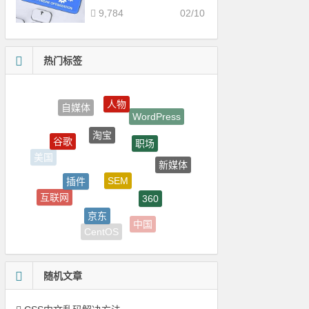
9,784
02/10
热门标签
人物
淘宝
职场
谷歌
SEM
新媒体
美国
插件
360
互联网
创业
京东
中国
域名
CentOS
随机文章