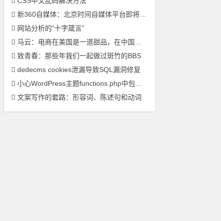
CSS中文乱码解决方法
新360自媒体：北京时间自媒体平台即将上线
网站分析的“十字箴言”
马云：电商在美国是一道甜品，在中国它是主菜
致青春：那些年我们一起做过斑竹的BBS
dedecms cookies泄漏导致SQL漏洞修复
小心WordPress主题functions.php中包含的恶意代码
文案写作的套路：形容词、陈述句和动词