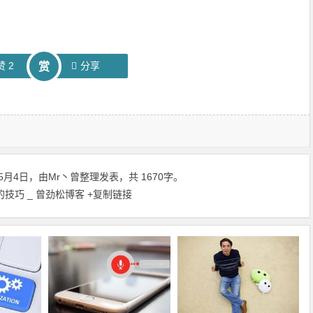
赞
2
分享
赏
5月4日，由
Mr丶曾
整理发表，共 1670字。
技巧 _ 曾劲松博客
+复制链接