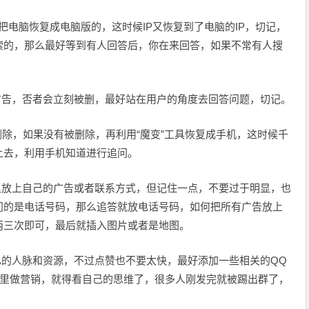
具把电脑恢复成电脑版的，这时候IP又恢复到了电脑的IP，切记，
索的，那么最好等到有人回答后，你在来回答，如果不常有人搜
广告，否者会立刻被删，最好站在用户的角度去回答问题，切记。
删除，如果没有被删除，再利用“魔变”工具恢复成手机，这时候千
上去，利用手机知道进行追问。
里放上自己的广告或者联系方式，但记住一点，不要过于明显，也
问的是电话号码，那么追答就放电话号码，如何把所有广告放上
两三次即可，最后就插入图片或者是地图。
己的人脉和资源，不过点赞也不要太快，最好添加一些相关的QQ
群里做营销，就得看自己的思维了，很多人刚发完就被踢出群了，