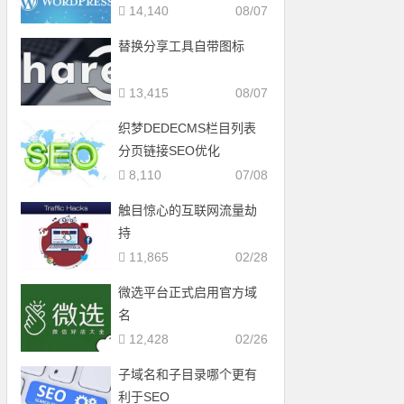
14,140
08/07
替换分享工具自带图标
13,415
08/07
织梦DEDECMS栏目列表
分页链接SEO优化
8,110
07/08
触目惊心的互联网流量劫
持
11,865
02/28
微选平台正式启用官方域
名
12,428
02/26
子域名和子目录哪个更有
利于SEO