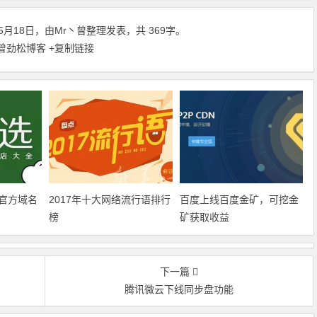
5月18日，由
Mr丶曾
整理发表，共 369字。
 曾劲松博客
+复制链接
官方域名
2017年十大网络流行语排行
百度上线百度金矿，可挖金
榜
矿获取收益
下一篇
腾讯微云下线同步盘功能