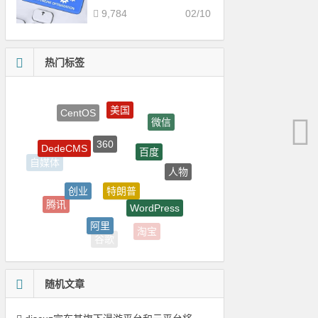
9,784
02/10
热门标签
美国
CentOS
微信
360
百度
DedeCMS
自媒体
人物
特朗普
创业
WordPress
插件
腾讯
阿里
淘宝
谷歌
随机文章