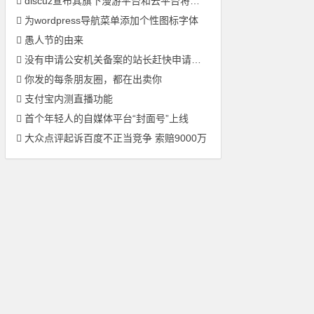
discuz宣布其旗下漫游平台和云平台将停止服务
为wordpress导航菜单添加个性图标字体
愚人节的由来
没有申请公安机关备案的站长赶快申请吧！
你发的每条朋友圈，都在出卖你
支付宝内测直播功能
首个年轻人的自媒体平台“封面号”上线
大众点评起诉百度不正当竞争 索赔9000万