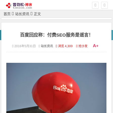
首页
站长资讯
正文
百度回应称：付费SEO服务是谣言！
A
+
2016年5月31日
站长资讯
浏览 4,300
抢沙发