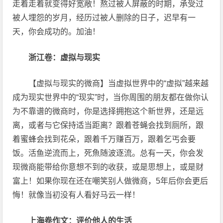
走着走着就变得好宽敞！熬过被人屏蔽的时期，承受过
被人埋怨的岁月，经历过被人删除的日子，迟早有一
天，你会成功的。加油！
浙江卷：虚拟与现实
【虚拟与现实的微商】当虚拟世界中的“虚拟”越来越
成为现实世界中的“现实”时，当你周围的朋友都在做你认
为不靠谱的微商时，你是选择拥抱这个新世界，还是远
离，或者与它保持适当距离？跟着苍蝇会找到厕所，跟
着蜜蜂会找到花朵，跟着千万赚百万，跟着乞丐会要
饭。活鱼逆流而上，死魚随波逐流。总有一天，你会发
现微商能带给你意想不到的收获，或是思想上，或是财
富上！如果你现在还在嘲笑别人做微商，5年后你会更后
悔！就像当初没有人看好马云一样！
上海卷作文：评价他人的生活