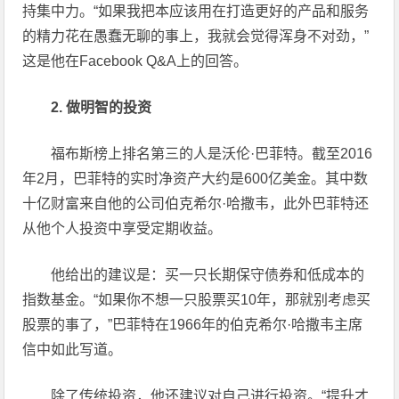
持集中力。“如果我把本应该用在打造更好的产品和服务
的精力花在愚蠢无聊的事上，我就会觉得浑身不对劲，”
这是他在Facebook Q&A上的回答。
2. 做明智的投资
福布斯榜上排名第三的人是沃伦·巴菲特。截至2016
年2月，巴菲特的实时净资产大约是600亿美金。其中数
十亿财富来自他的公司伯克希尔·哈撒韦，此外巴菲特还
从他个人投资中享受定期收益。
他给出的建议是：买一只长期保守债券和低成本的
指数基金。“如果你不想一只股票买10年，那就别考虑买
股票的事了，”巴菲特在1966年的伯克希尔·哈撒韦主席
信中如此写道。
除了传统投资，他还建议对自己进行投资。“提升才