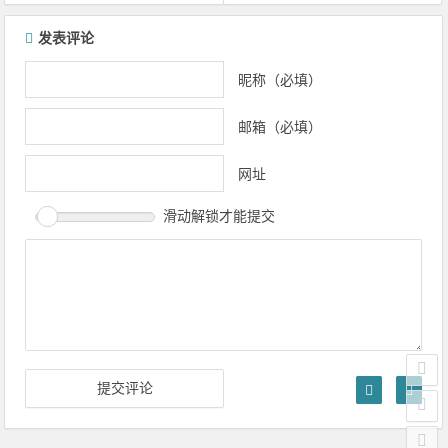
文章导航
发表评论
昵称（必填）
邮箱（必填）
网址
滑动解锁才能提交