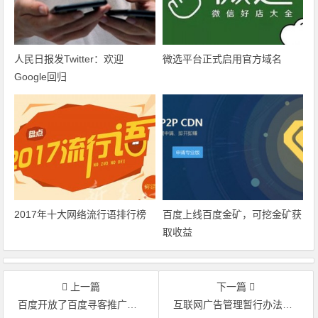
人民日报发Twitter：欢迎
微选平台正式启用官方域名
Google回归
2017年十大网络流行语排行榜
百度上线百度金矿，可挖金矿获
取收益
上一篇
下一篇
百度开放了百度寻客推广样式
互联网广告管理暂行办法发布，百度中枪