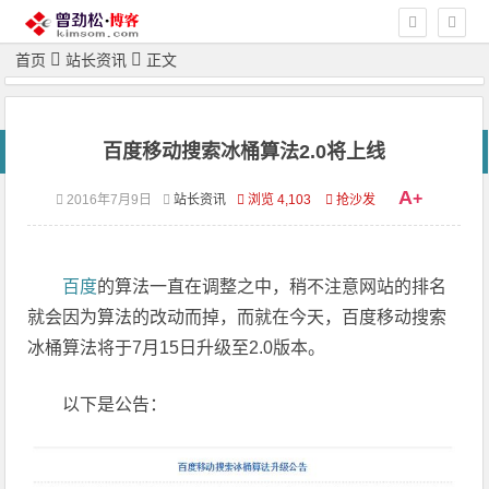
首页
站长资讯
正文
百度移动搜索冰桶算法2.0将上线
A
+
2016年7月9日
站长资讯
浏览 4,103
抢沙发
百度
的算法一直在调整之中，稍不注意网站的排名
就会因为算法的改动而掉，而就在今天，百度移动搜索
冰桶算法将于7月15日升级至2.0版本。
以下是公告：