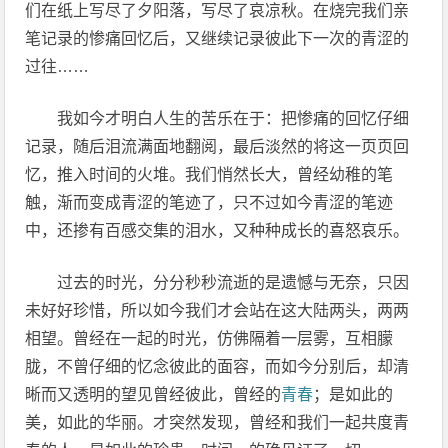
们在纸上写尽了夕阳落，写尽了哀凉秋。在烧完我们亲
笔记录的惨痛回忆后，又继续记录彼此下一次的青涩的
过往……
我如今才明白人生的苦乐在于：把惨痛的回忆仔细
记录，随后泪流满面地翻阅，最后淡然的将这一页页回
忆，推入时间的火堆。我们悄然长大，曾经幼稚的笔
触，渐而变成青涩的笔迹了，只不过如今青涩的笔迹
中，还掺有百感交集的泪水，又种种成长的喜怒哀乐。
过去的时光，分分秒秒流逝的是遗憾与无奈，只因
未好好珍惜，所以如今我们才会站在这大陆两头，两两
相望。曾经在一起的时光，仿佛隔着一层雾，互相朦
胧，不曾仔细的忆念彼此的面容，而如今分别后，却清
晰而又透明的望见曾经彼此，曾经的
青春
；是如此的
美，如此的华丽。才突然发现，曾经和我们一起共度青