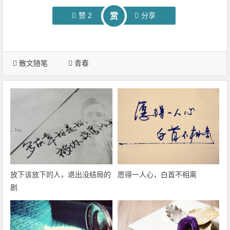
赞
2
分享
赏
散文随笔
青春
放下该放下的人，退出没结局的
愿得一人心，白首不相离
剧