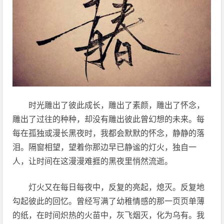
时光雕出了彼此成长，雕出了素颜，雕出了怀念，
雕出了过往的种种，却没有雕出彼此曾幻想的未来。每
每在孤独或漫长黑夜时，我都会默默的怀念，静静的落
泪。隔窗相望，望着你那边早已静谧的灯火，独自一
人，让时间在这漫漫难捱的黑夜里悄然流逝。
灯火又在每日每夜中，反复的亮起，熄灭。反复地
勾起彼此的回忆。曾经写满了幼稚情感的那一页页单薄
的纸，在时间炽热的火苗中，灰飞烟灭，化为乌有。我