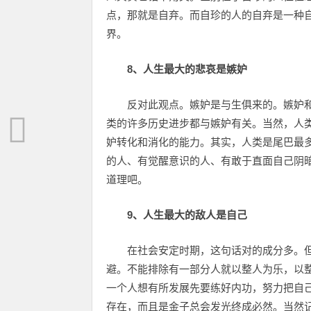
点，那就是自弃。而自珍的人的自弃是一种
界。
8、人生最大的悲哀是嫉妒
反对此观点。嫉妒是与生俱来的。嫉妒
类的许多历史进步都与嫉妒有关。当然，人
妒转化和消化的能力。其实，人类是尾巴最
的人、有觉醒意识的人、有敢于直面自己阴
道理吧。
9、人生最大的敌人是自己
在社会安定时期，这句话对的成分多。
避。不能排除有一部分人就以整人为乐，以
一个人想有所发展先要练好内功，努力把自
存在，而且是金子总会发光终成必然。当然