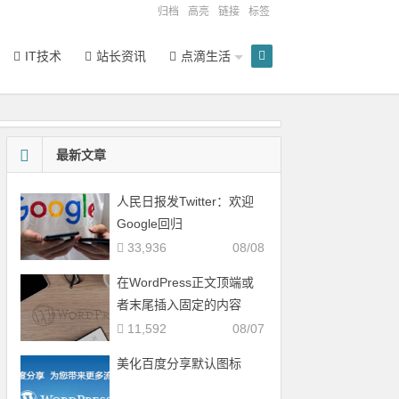
归档
高亮
链接
标签
IT技术
站长资讯
点滴生活
最新文章
人民日报发Twitter：欢迎
Google回归
33,936
08/08
在WordPress正文顶端或
者末尾插入固定的内容
11,592
08/07
美化百度分享默认图标