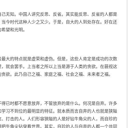
自己无知。中国人讲究反思、反省。其实能反思、反省的人都是
。当今时代这种人少之又少。于是，自大的人到处存在。好在还
的希望和光明。
者最大的特点就是虚荣和虚伪。但是，这些人肯定是成功的次数
壁，就会罢手。上当者之所以上当是源于人类的贪欲。在藐视这
的贪欲。此乃自己之福、家庭之福、社会之福、未来者之福。
不得已时都不愿意放弃，不管放弃的是什么。何况是自弃。许多
和学习不到位的最明显的特征。就本质而言自弃的人也就是狭隘
攻、打击的人。人们形容狭隘的人是好钻牛角尖的人，而自珍的
想把牛角尖钻穿看世界。其实，自珍的人与自弃的人都一个共同