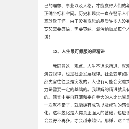
己的理想、事业以及人格，才能赢得人们的
正确坐标和空间。历史和现实一直在警示人
骂耿耿于怀。由于没有宽恕的品质许多人没
宽恕需要感悟，需要容纳。藏污纳垢是每个
诫！
12、人生最可佩服的是精进­
我同意这一观点。人生不追求精进，就
演变规律，也是社会发展规律。社会变革如
然灾害往往会是突发的，人也有可能会突遭
力是需要一定的基础的。我理解的精进就具
的。现实中妄自菲薄和妄自尊大的人比比皆
一次就不错了，就能拥有成功以及成功的感
化。这种蜕化是人类真正强大的基础，也应
会显得不再多，才会越来越少。那样，这个