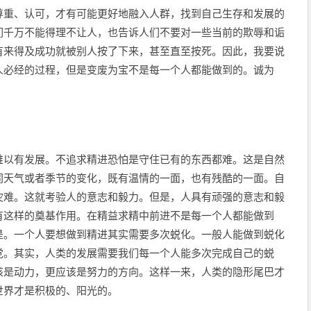
尊重、认可，才有可能更好地融入人群，找到自己生存和发展的
们千万不能得理不让人，也告诉人们不要对一些当前的欺辱和诟
有来得及成功就被别人按了下来，甚至直至按死。因此，我要说
人必经的过程，但是变废为宝不是每一个人都能做到的。诚为
难以有发展。不追求精进恐怕是守住已有的东西都难。这是自然
同天气或者季节的变化，既有温情的一面，也有残酷的一面。自
灾难。这就考验人的意志和毅力。但是，人具有顽强的意志和毅
有这样的奠基作用。在精益求精中前进不是每一个人都能做到
是。一个人要想做到精进其实需要多次蜕化。一般人能做到蜕化
觉。其实，人类的发展需要我们每一个人能多次完成自己的蜕
该是动力，更应该是努力的方向。这样一来，人类的隐形尾巴才
世界才是积极的、阳光的。