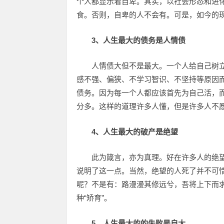
个人都显示着自卑。其实，以社会形态和进
食。否则，自卑的人不会有。可是，如今的
3、人生最大的债务是人情债­
人情债大但不是最大。一个人给自己树
感不强、偏狭、不学习智识、不坚持等原因
债务。因为每一个人都应该首先为自己活，
分多。这样的道理许多人懂，但是许多人不
4、人生最大的破产是绝望­
此为箴言，亦为真理。好在许多人的绝
说明了这一点。当然，绝望的人死了并不可
呢？不是有：路漫漫其修远兮，吾将上下而
种“矫育”。
5、人生最大的的失败是自大