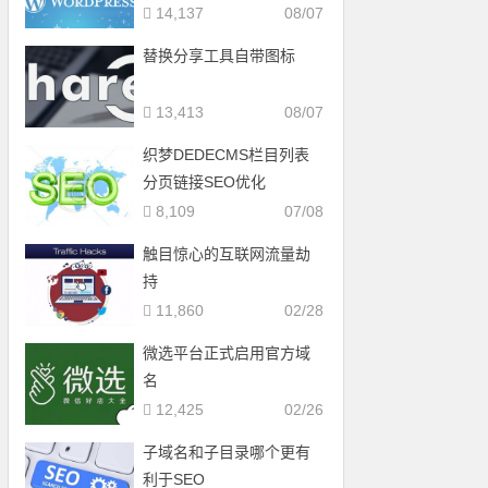
14,137
08/07
替换分享工具自带图标
13,413
08/07
织梦DEDECMS栏目列表
分页链接SEO优化
8,109
07/08
触目惊心的互联网流量劫
持
11,860
02/28
微选平台正式启用官方域
名
12,425
02/26
子域名和子目录哪个更有
利于SEO