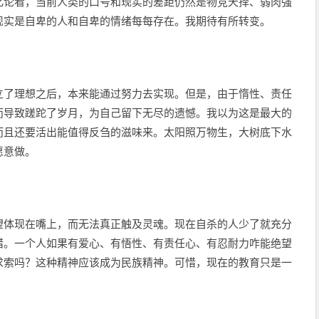
化论看，当前人类的口号和现实的差距仍然是物竞天择、弱肉强
现实是自卑的人和自卑的情绪每每存在。我期待有所转变。
立了理想之后，本来能通过努力去实现。但是，由于惰性、责任
而导致蹉跎了岁月，为自己留下无尽的遗憾。我以为这是最大的
而且还要活出能值得反刍的滋味来。太阳照万物生，大树底下水
愿意做。
望体现在嘴上，而无法真正触及灵魂。现在自杀的人少了就充分
惜。一个人如果有爱心、有悟性、有责任心、有忍耐力咋能绝望
求索吗？这种精神应该成为民族精神。可惜，现在的教育只是一