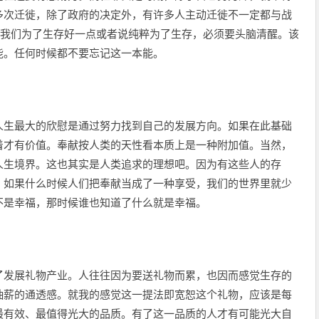
多次迁徙，除了政府的决定外，有许多人主动迁徙不一定都与战
，我们为了生存好一点或者说纯粹为了生存，必须要头脑清醒。该
能。任何时候都不要忘记这一本能。
人生最大的欣慰是通过努力找到自己的发展方向。如果在此基础
着才有价值。奉献按人类的天性看本质上是一种附加值。当然，
人生境界。这也其实是人类追求的理想吧。因为有这些人的存
。如果什么时候人们把奉献当成了一种享受，我们的世界里就少
不是幸福，那时候谁也知道了什么就是幸福。
了发展礼物产业。人往往因为要送礼物而累，也因而感觉生存的
抽薪的通透感。就我的感觉这一提法即宽恕这个礼物，应该是每
最有效、最值得光大的品质。有了这一品质的人才有可能光大自