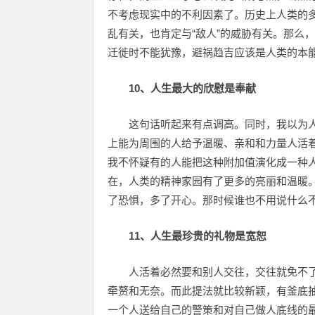
不考虑现实中的不利因素了。历史上人类的
乱有关，也肯定与“敌人”的威胁有关。那么
迁徙时不能犹豫，避祸趋吉应该是人类的本
10、人生最大的欣慰是奉献
这句话听起来有点调高。同时，我以为
上能为周围的人给予温暖、亲和和力量人活
我不怀疑有的人能把这种附加值演化成一种
在，人类的精神家园有了更多的亮丽和温暖
了恐惧，多了开心。那时候谁也不用说什么
11、人生最珍贵的礼物是宽恕
人活着必然要和别人交往，交往就免不
牵赘和无奈。而此提法就比较新颖，有釜底
一个人送给自己的警策和对自己做人底线的