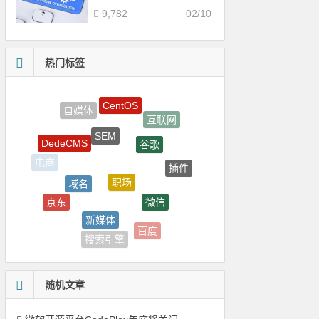
9,782
02/10
热门标签
SEM
谷歌
DedeCMS
职场
插件
域名
电商
微信
京东
新媒体
阿里
百度
QQ
搜索引擎
随机文章