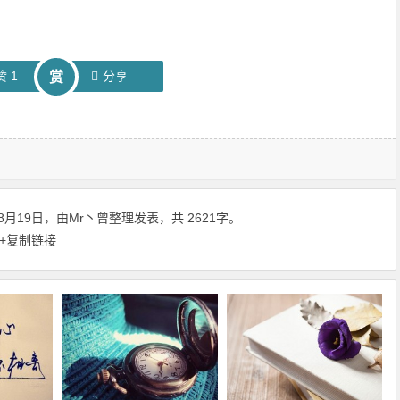
赞
1
分享
赏
8月19日，由
Mr丶曾
整理发表，共 2621字。
+复制链接