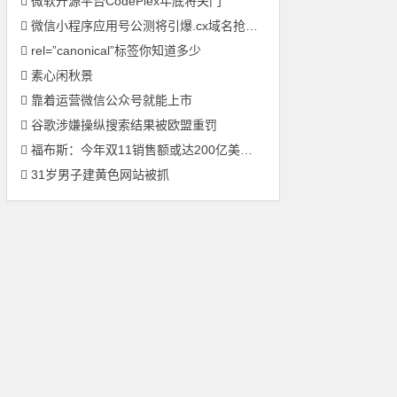
微软开源平台CodePlex年底将关门
微信小程序应用号公测将引爆.cx域名抢注潮
rel=”canonical”标签你知道多少
素心闲秋景
靠着运营微信公众号就能上市
谷歌涉嫌操纵搜索结果被欧盟重罚
福布斯：今年双11销售额或达200亿美元 开启未来零售模式
31岁男子建黄色网站被抓