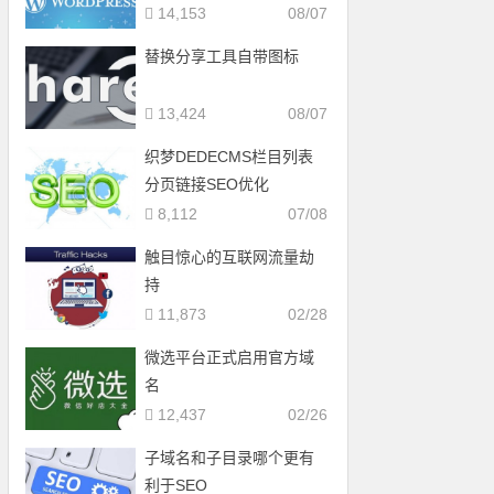
14,153
08/07
替换分享工具自带图标
13,424
08/07
织梦DEDECMS栏目列表
分页链接SEO优化
8,112
07/08
触目惊心的互联网流量劫
持
11,873
02/28
微选平台正式启用官方域
名
12,437
02/26
子域名和子目录哪个更有
利于SEO