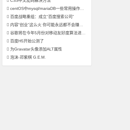
CSS中文乱码解决方法
centOS中mysql/mariaDB一些常用操作命令
百度战略重组：成立“百度搜索公司”
内容“创业”这么火 你可能永远都不会赚到钱！
谷歌将在今年5月份对移动友好度算法进行更新
百度H5开始公测了
为Gravatar头像添加ALT属性
泡沫-邓紫棋 G.E.M.