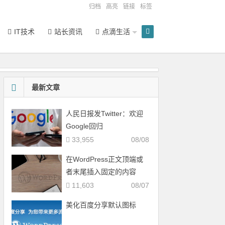
归档
高亮
链接
标签
IT技术
站长资讯
点滴生活
最新文章
人民日报发Twitter：欢迎
Google回归
33,955
08/08
在WordPress正文顶端或
者末尾插入固定的内容
11,603
08/07
美化百度分享默认图标