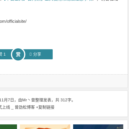
officialsite/
赞
1
分享
赏
11月7日，由
Mr丶曾
整理发表，共 312字。
上线 _ 曾劲松博客
+复制链接