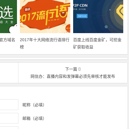
官方域名
2017年十大网络流行语排行
百度上线百度金矿，可挖金
榜
矿获取收益
下一篇
网信办：直播内容和发弹幕必须先审核才能发布
昵称（必填）
邮箱（必填）