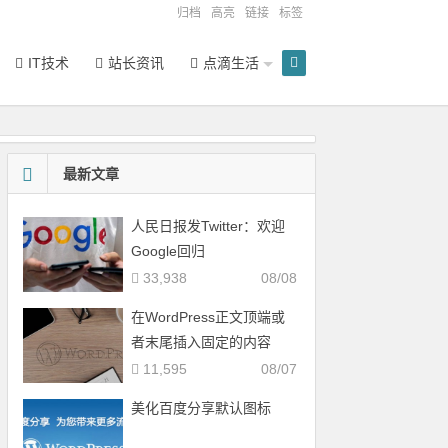
归档
高亮
链接
标签
IT技术
站长资讯
点滴生活
最新文章
人民日报发Twitter：欢迎
Google回归
33,938
08/08
在WordPress正文顶端或
者末尾插入固定的内容
11,595
08/07
美化百度分享默认图标