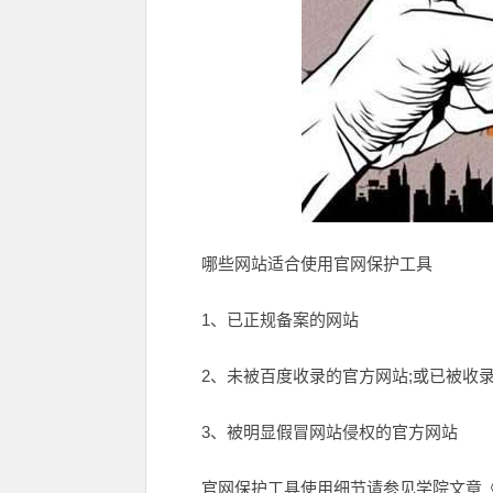
哪些网站适合使用官网保护工具
1、已正规备案的网站
2、未被百度收录的官方网站;或已被收
3、被明显假冒网站侵权的官方网站
官网保护工具使用细节请参见学院文章