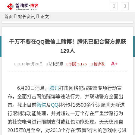
首页
站长资讯
正文
千万不要在QQ微信上赌博！腾讯已配合警方抓获
129人
A
+
2016年6月20日
站长资讯
浏览 5,175
抢沙发
6月20日消息，
腾讯
打击网络犯罪雷霆专项行动宣
布，全面打击网络赌博等违法行为，并联动警方全面出
击。截止目前
微信
及
QQ
共计对16500余个涉赌聊天群进
行限制群功能处理，并对超过一万个存在严重涉赌行为
的社交帐号进行限制支付或红包功能处理。天天德州自
2015年8月至今，对2013个存在“双簧”行为的游戏帐号进