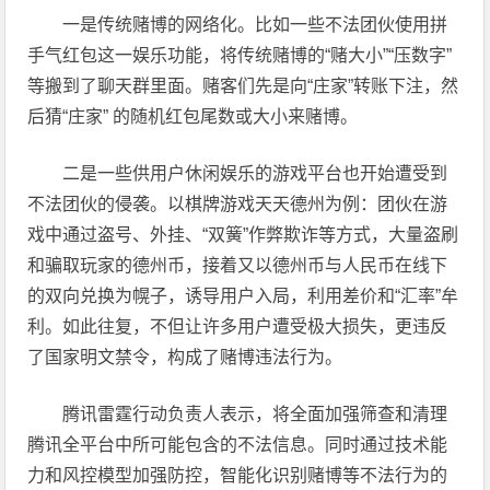
一是传统赌博的网络化。比如一些不法团伙使用拼
手气红包这一娱乐功能，将传统赌博的“赌大小”“压数字”
等搬到了聊天群里面。赌客们先是向“庄家”转账下注，然
后猜“庄家” 的随机红包尾数或大小来赌博。
二是一些供用户休闲娱乐的游戏平台也开始遭受到
不法团伙的侵袭。以棋牌游戏天天德州为例：团伙在游
戏中通过盗号、外挂、“双簧”作弊欺诈等方式，大量盗刷
和骗取玩家的德州币，接着又以德州币与人民币在线下
的双向兑换为幌子，诱导用户入局，利用差价和“汇率”牟
利。如此往复，不但让许多用户遭受极大损失，更违反
了国家明文禁令，构成了赌博违法行为。
腾讯雷霆行动负责人表示，将全面加强筛查和清理
腾讯全平台中所可能包含的不法信息。同时通过技术能
力和风控模型加强防控，智能化识别赌博等不法行为的