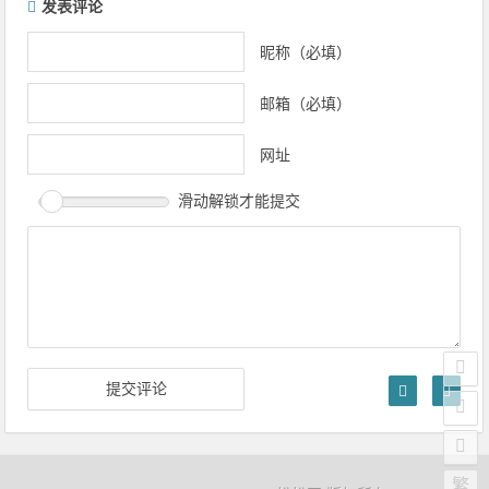
发表评论
昵称（必填）
邮箱（必填）
网址
滑动解锁才能提交
繁