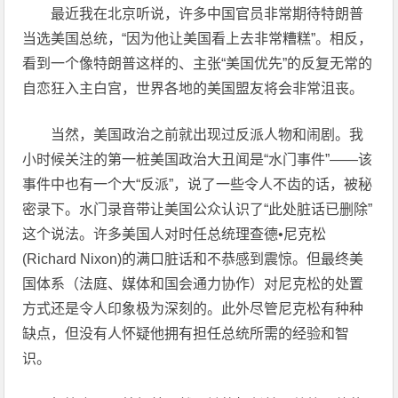
最近我在北京听说，许多中国官员非常期待特朗普
当选美国总统，“因为他让美国看上去非常糟糕”。相反，
看到一个像特朗普这样的、主张“美国优先”的反复无常的
自恋狂入主白宫，世界各地的美国盟友将会非常沮丧。
当然，美国政治之前就出现过反派人物和闹剧。我
小时候关注的第一桩美国政治大丑闻是“水门事件”——该
事件中也有一个大“反派”，说了一些令人不齿的话，被秘
密录下。水门录音带让美国公众认识了“此处脏话已删除”
这个说法。许多美国人对时任总统理查德•尼克松
(Richard Nixon)的满口脏话和不恭感到震惊。但最终美
国体系（法庭、媒体和国会通力协作）对尼克松的处置
方式还是令人印象极为深刻的。此外尽管尼克松有种种
缺点，但没有人怀疑他拥有担任总统所需的经验和智
识。