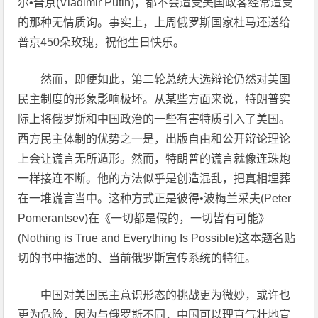
尔•普京(Vladimir Putin)，都不会遭受美国政客经常遭受
的那种无情质询。事实上，上周俄罗斯国家杜马还送给
普京450朵玫瑰，祝他生日快乐。
然而，即便如此，第二轮总统大选辩论仍然对美国
民主制度的形象影响极坏。从某些方面来说，特朗普实
际上将俄罗斯和中国政治的一些有害特质引入了美国。
西方民主体制的优势之一是，出版自由和公开辩论理论
上会让谎言无所遁形。然而，特朗普的谎言就像连珠炮
一样接连不断。他的方法似乎是创造混乱，把真相埋葬
在一堆谎言当中。这种方式正是彼得•波梅兰采夫(Peter
Pomerantsev)在《一切都是假的，一切皆有可能》
(Nothing is True and Everything Is Possible)这本题名贴
切的书中描述的、当前俄罗斯宣传系统的特征。
中国对美国民主意识形态的挑战更为微妙，或许也
更为危险，因为与俄罗斯不同，中国可以理直气壮地宣