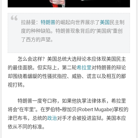
拉赫曼：
特朗普
的崛起向世界展示了
美国
民主制
度的种种缺陷。特朗普现象背后的“美国病”重创
了西方的声望。
怎么会这样？美国总统大选辩论本应体现美国民主
的最佳面貌。但实际上，第二轮
希拉里
对特朗普的辩论
却围绕着龌龊的性骚扰指控、威胁、谎言以及相互的鄙
视打转。
特朗普一度夸口称，如果他执掌法律体系，希拉里
将会“在牢里”。在罗伯特•穆加贝(Robert Mugabe)掌权的
津巴布韦，总统的
政治
对手才会被投进监狱。美国本应
依从不同的标准。