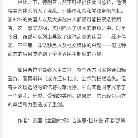
相比之下，特朗普显然不够格担任美国总统，他使
得美国体系陷入了混乱，让媒体和共和党都身陷危机。
逾40%的美国人以及大多数白人都很可能投票选特朗
普，这一事实表明，美国陷入了极大的麻烦之中。时至
今日，谁都可以列出导致了这种病态的病因——经济停
滞、不平等、非法移民以及社交媒体的兴起——但这种
病态的后果威胁到了全世界民主制度的声望。
如果希拉里最终入主白宫，整个西方国家将会如释
重负，而莫斯科（或许还有北京）会感到怅然若失。但
有关这场选战的记忆将很难消除。它向其他国家展示了
一个混乱、分裂、受骗的美国。结果是，它已经对西方
的声望和力量造成了重创。
作者：英国《金融时报》吉迪恩•拉赫曼 译者/邹策