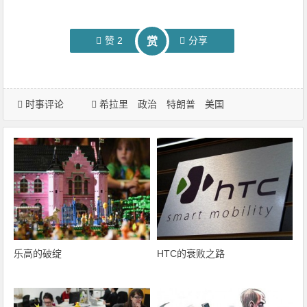
赞
2
分享
赏
时事评论
希拉里
政治
特朗普
美国
乐高的破绽
HTC的衰败之路