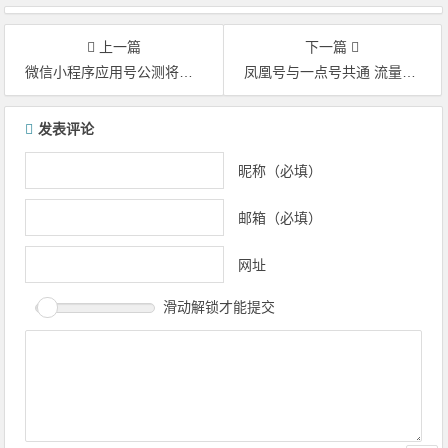
上一篇
下一篇
微信小程序应用号公测将引爆.cx域名抢注潮
凤凰号与一点号共通 流量最大自媒体平台诞生
文章导航
发表评论
昵称（必填）
邮箱（必填）
网址
滑动解锁才能提交