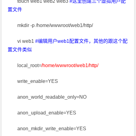
touch web1 web2 web3
#这里创建三个虚拟用户配
置文件
mkdir -p /home/wwwroot/web1/http/
vi web1
#编辑用户web1配置文件，其他的跟这个配
置文件类似
local_root=
/home/wwwroot/web1/http/
write_enable=YES
anon_world_readable_only=NO
anon_upload_enable=YES
anon_mkdir_write_enable=YES