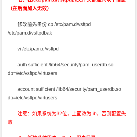
（在后面加入无效）
修改前先备份 cp /etc/pam.d/vsftpd
/etc/pam.d/vsftpdbak
vi /etc/pam.d/vsftpd
auth sufficient /lib64/security/pam_userdb.so
db=/etc/vsftpd/virtusers
account sufficient /lib64/security/pam_userdb.so
db=/etc/vsftpd/virtusers
注意：如果系统为32位，上面改为lib，否则配置失
败