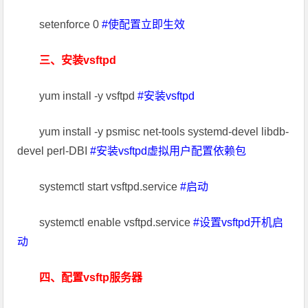
setenforce 0
#使配置立即生效
三、安装vsftpd
yum install -y vsftpd
#安装vsftpd
yum install -y psmisc net-tools systemd-devel libdb-
devel perl-DBI
#安装vsftpd虚拟用户配置依赖包
systemctl start vsftpd.service
#启动
systemctl enable vsftpd.service
#设置vsftpd开机启
动
四、配置vsftp服务器