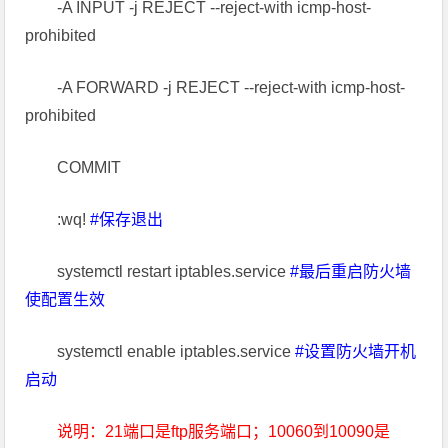
-A INPUT -j REJECT --reject-with icmp-host-
prohibited
-A FORWARD -j REJECT --reject-with icmp-host-
prohibited
COMMIT
:wq!
#保存退出
systemctl restart iptables.service
#最后重启防火墙
使配置生效
systemctl enable iptables.service
#设置防火墙开机
启动
说明：21端口是ftp服务端口；10060到10090是