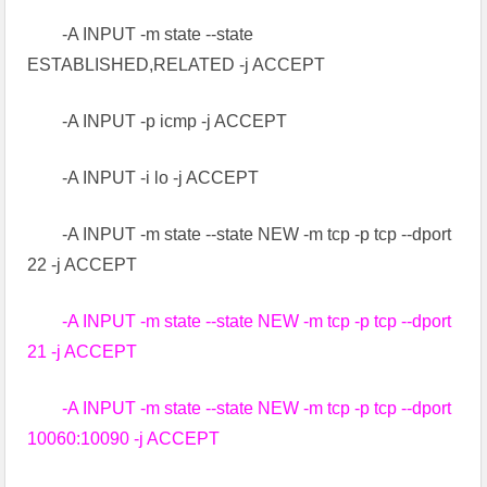
-A INPUT -m state --state
ESTABLISHED,RELATED -j ACCEPT
-A INPUT -p icmp -j ACCEPT
-A INPUT -i lo -j ACCEPT
-A INPUT -m state --state NEW -m tcp -p tcp --dport
22 -j ACCEPT
-A INPUT -m state --state NEW -m tcp -p tcp --dport
21 -j ACCEPT
-A INPUT -m state --state NEW -m tcp -p tcp --dport
10060:10090 -j ACCEPT