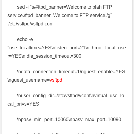
sed -i "s/#ftpd_banner=Welcome to blah FTP
service./ftpd_banner=Welcome to FTP service./g"
'/etc/vsftpd/vsftpd.conf'
echo -e
"use_localtime=YES\nlisten_port=21\nchroot_local_use
r=YES\nidle_session_timeout=300
\ndata_connection_timeout=1\nguest_enable=YES
\nguest_username=
vsftpd
\nuser_config_dir=/etc/vsftpd/vconf\nvirtual_use_lo
cal_privs=YES
\npasv_min_port=10060\npasv_max_port=10090