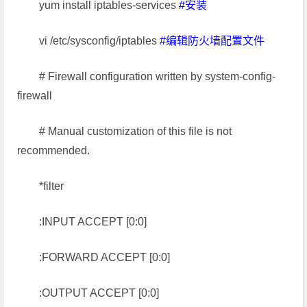
yum install iptables-services
#安装
vi /etc/sysconfig/iptables
#编辑防火墙配置文件
# Firewall configuration written by system-config-
firewall
# Manual customization of this file is not
recommended.
*filter
:INPUT ACCEPT [0:0]
:FORWARD ACCEPT [0:0]
:OUTPUT ACCEPT [0:0]