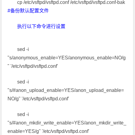
cp /etc/vsftpd/vsftpd.conf /etc/vsftpd/vsftpd.conf-bak
#备份默认配置文件
执行以下命令进行设置
sed -i
"s/anonymous_enable=YES/anonymous_enable=NO/g
" '/etc/vsftpd/vsftpd.conf'
sed -i
"s/#anon_upload_enable=YES/anon_upload_enable=
NO/g" '/etc/vsftpd/vsftpd.conf'
sed -i
"s/#anon_mkdir_write_enable=YES/anon_mkdir_write_
enable=YES/g" '/etc/vsftpd/vsftpd.conf'